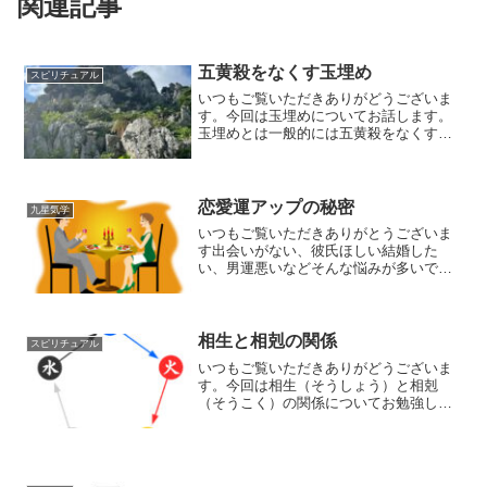
関連記事
五黄殺をなくす玉埋め
スピリチュアル
いつもご覧いただきありがどうございま
す。今回は玉埋めについてお話します。
玉埋めとは一般的には五黄殺をなくすと
言われていますが全てをチャラにするわ
けでは無いです。ある程度は弱めてくれ
ます。私は五黄殺を弱める作用とその方
位のパワーをもらう目的で...
恋愛運アップの秘密
九星気学
いつもご覧いただきありがとうございま
す出会いがない、彼氏ほしい結婚した
い、男運悪いなどそんな悩みが多いです
がそれらを解決するのに意外なこと
は・・・「自分を知って変える」方が近
道なんです。例えば結婚が幸せのゴール
と考えている方は危険です。こう...
相生と相剋の関係
スピリチュアル
いつもご覧いただきありがどうございま
す。今回は相生（そうしょう）と相剋
（そうこく）の関係についてお勉強しま
す。五行＝木火土金水（もっかどごんす
い）・木=伸びる力、成長する力 青
春時代、青色、春・火=情熱、ガンガン行
く・土=母なる大地、物...