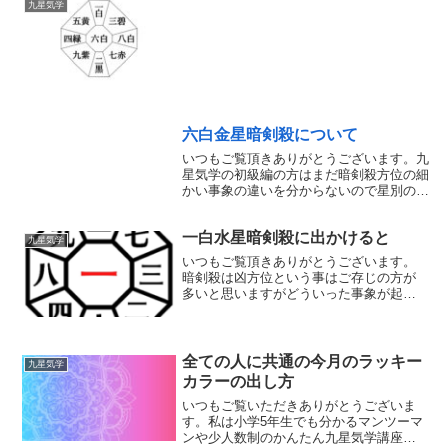
九星気学
六白金星暗剣殺について
いつもご覧頂きありがとうございます。九
星気学の初級編の方はまだ暗剣殺方位の細
かい事象の違いを分からないので星別の暗
剣殺の事象を確認したいと思います。前回
は四緑木星にまつわる暗剣殺方位を見まし
一白水星暗剣殺に出かけると
たが今回は六白金星にまつわる暗剣殺方位
九星気学
を見ていきま...
いつもご覧頂きありがとうございます。
暗剣殺は凶方位という事はご存じの方が
多いと思いますがどういった事象が起こ
るか知っていますか？暗剣殺だと怪我に
注意や他動的難を表していますね。九星
気学の初級編の方はまだ方位によって細
かい事象の違いを分からな...
全ての人に共通の今月のラッキー
九星気学
カラーの出し方
いつもご覧いただきありがとうございま
す。私は小学5年生でも分かるマンツーマ
ンや少人数制のかんたん九星気学講座を