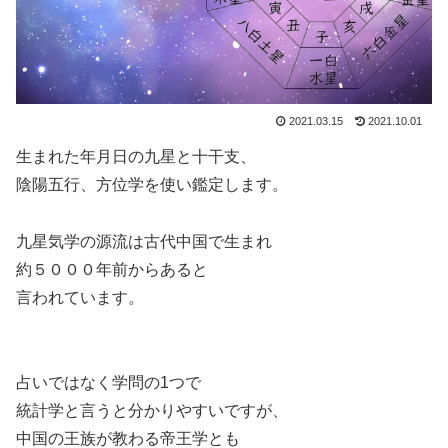
2021.03.15
2021.10.01
生まれた年月日の九星と十干支、
陰陽五行、方位学を使い鑑定します。
九星気学の源流は古代中国で生まれ
約５０００年前からあると
言われています。
占いではなく学問の1つで
統計学と言うと分かりやすいですが、
中国の王族が教わる帝王学とも