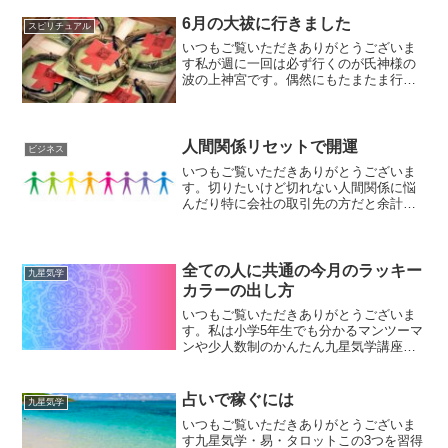
6月の大祓に行きました
スピリチュアル
いつもご覧いただきありがとうございま
す私が週に一回は必ず行くのが氏神様の
波の上神宮です。偶然にもたまたま行っ
た日が6月30日。その日は夏の大祓の日ら
しく芽輪が設置されていました雨降りだ
から画像が悪いけどこんな感じです大祓
の説明を引用します↓...
人間関係リセットで開運
ビジネス
いつもご覧いただきありがとうございま
す。切りたいけど切れない人間関係に悩
んだり特に会社の取引先の方だと余計に
切れなくて辛いです。私もスナックを経
営していたので嫌なお客様が来ても従業
員の給料のために我慢していました。そ
れは結果的に質の悪いお客...
全ての人に共通の今月のラッキー
九星気学
カラーの出し方
いつもご覧いただきありがとうございま
す。私は小学5年生でも分かるマンツーマ
ンや少人数制のかんたん九星気学講座を
やっていますがそこの上級編の生徒さん
の授業の一部で、全ての人に共通のラッ
キーカラーの出し方を教えています。九
占いで稼ぐには
九星気学
星気学を少しお勉強した...
いつもご覧いただきありがとうございま
す九星気学・易・タロットこの3つを習得