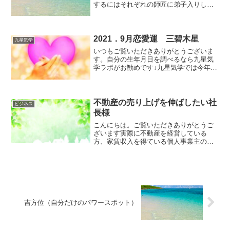
するにはそれぞれの師匠に弟子入りしプ
ロの知識になるまでには10年近くかかる
と思います知識に自信が付いたとしても
実際に食べていくには集客が必要です
ね。数ある占い師がいる...
2021．9月恋愛運 三碧木星
九星気学
いつもご覧いただきありがとうございま
す。自分の生年月日を調べるなら九星気
学ラボがお勧めです↓九星気学では今年は
9月7日から10月7日までが9月になりま
す。本命星だけで見ているので当てはま
らない方もいると思いますが九星気学と
周易で見てみると9...
不動産の売り上げを伸ばしたい社
ビジネス
長様
こんにちは。ご覧いただきありがとうご
ざいます実際に不動産を経営している
方、家賃収入を得ている個人事業主の方
これから収益物件を購入したい方これら
を考えている方はすでにリッチだと思い
ますがそんな貴方にお勧めの方位は北東
です。北東の方位の力には不...
吉方位（自分だけのパワースポット）