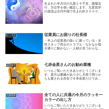
生まれた年月日の九星と十干支、陰陽五
行、方位学を使い鑑定します。九星気学
の源流は古代中国で生まれ約５０００年
前からあると言われています。占いでは
なく学問の1つで統計学と言うと分かりや
すいですが、中国の王族が教わる帝王学
とも表現されています。...
従業員にお困りの社長様
ビジネス
・年上の従業員の扱いに困っている・女
性スタッフ同士のトラブル・なかなか指
示通りに動かない・人材が見つからない
様々な従業員問題に関してお困りの方は
多いですよね。仕事の事で忙しいのに従
業員に時間を割いてられない自分で考え
スキルを持つ動けるスタッ...
七赤金星さんのお勧め業種
ビジネス
いつもご覧いただきありがとうございま
す。貴方は愛嬌があり少し天然で周りか
らも愛される存在です本命星だけでみて
いるので当てはまらない方もいると思い
ますがそんな貴方にあうお仕事を一部を
ご紹介すると通訳・セミナー講師・講演
者・弁護士飲食業・飲食コ...
全ての人に共通の今月のラッキー
九星気学
カラーの出し方
いつもご覧いただきありがとうございま