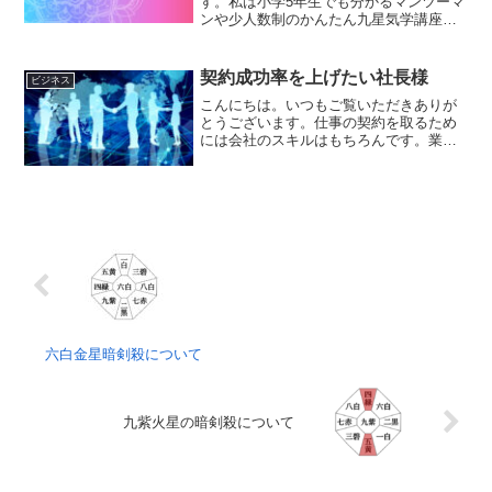
す。私は小学5年生でも分かるマンツーマ
ンや少人数制のかんたん九星気学講座を
やっていますがそこの上級編の生徒さん
の授業の一部で、全ての人に共通のラッ
キーカラーの出し方を教えています。九
契約成功率を上げたい社長様
ビジネス
星気学を少しお勉強した...
こんにちは。いつもご覧いただきありが
とうございます。仕事の契約を取るため
には会社のスキルはもちろんです。業種
にもよりますがライバル企業に打ち勝つ
ためには情報収集や接待・ゴルフ人間関
係を広げたり色々な動力の延長線上に契
約が取れると思います。ま...
六白金星暗剣殺について
九紫火星の暗剣殺について