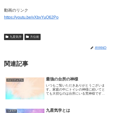
動画のリンク
https://youtu.be/vXbvYuQ62Po
九星気学
方位術
AYANO
関連記事
最強の台所の神様
スピリチュアル
いつもご覧いただきありがとうございま
す。家庭の中にトイレの神様に続いてと
ても大切なのは台所にいる荒神様です沖
縄の人は火の神と呼んでいてとても馴染
み深く身近な存在ですよね沖縄の場合は
火の神を祀る時にはユタさんにお願いし
ますが本土の方は荒神様を...
九星気学とは
九星気学